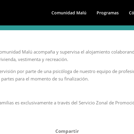
Comunidad Malú
Programas
Có
SEGUIMIENTO
 Comunidad Malú acompaña y supervisa el alojamiento colaborando a
vivienda, vestimenta y recreación.
visión por parte de una psicóloga de nuestro equipo de profesion
partes para el momento de su finalización.
familias es exclusivamente a través del Servicio Zonal de Promoci
Compartir