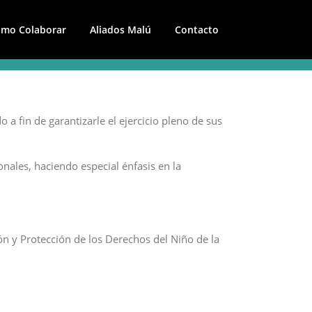
mo Colaborar
Aliados Malú
Contacto
 fin de garantizarle el ejercicio pleno de sus
ales, haciendo especial énfasis en la
ón y Protección de los Derechos del Niño de la