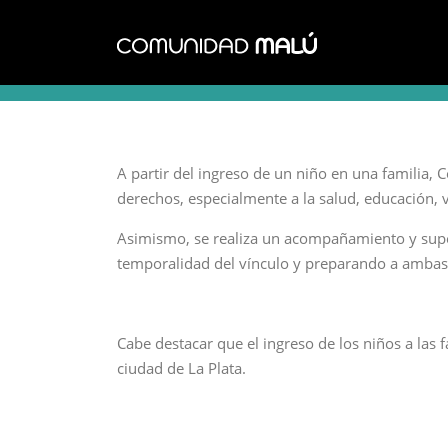
Saltar
al
contenido
A partir del ingreso de un niño en una familia,
derechos, especialmente a la salud, educación, 
Asimismo, se realiza un acompañamiento y super
temporalidad del vínculo y preparando a ambas 
Cabe destacar que el ingreso de los niños a las 
ciudad de La Plata.