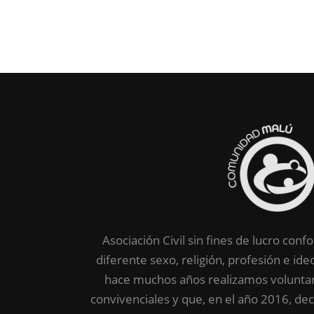
Asociación Civil sin fines de lucro co
diferente sexo, religión, profesión e ide
hace muchos años realizamos voluntar
convivenciales y que, en el año 2016, de