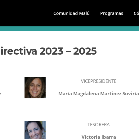
Comunidad Malú
Programas
Có
EL BLOG
rectiva 2023 – 2025
VICEPRESIDENTE
e
María Magdalena Martinez Suvirí
TESORERA
Victoria Ibarra