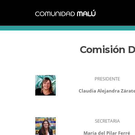
Saltar
al
contenido
Comisión Di
PRESIDENTE
Claudia Alejandra Zárat
SECRETARIA
María del Pilar Ferré