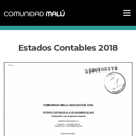
Saltar
al
Menú
contenido
EL BLOG
Estados Contables 2018